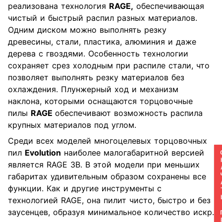
реализована технология
RAGE,
обеспечивающая
чистый и быстрый распил разных материалов.
Одним диском можно выполнять резку
древесины, стали, пластика, алюминия и даже
дерева с гвоздями. Особенность технологии
сохраняет срез холодным при распиле стали, что
позволяет выполнять резку материалов без
охлаждения. Плунжерный ход и механизм
наклона, которыми оснащаются торцовочные
пилы
RAGE
обеспечивают возможность распила
крупных материалов под углом.
Среди всех моделей многоцелевых торцовочных
пил
Evolution
наиболее малогабаритной версией
СКАЧАТ
является RAGE 3B. В этой модели при меньших
габаритах удивительным образом сохранены все
функции. Как и другие инструменты с
технологией RAGE, она пилит чисто, быстро и без
заусенцев, образуя минимальное количество искр.